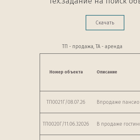
Тех.задание на поиск объ
Скачать
                                              ТП - продажа, ТА - аренда
Номер объекта
Описание
ТП0021Г/08.07.26
Впродаже пансион
ТП0020Г/11.06.32026
В продаже гостин