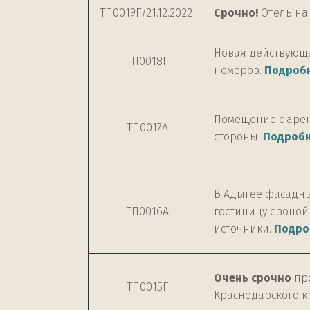
ТП0019Г/21.12.2022
Срочно!
Отель на
Новая действующа
ТП0018Г
номеров.
Подроб
Помещение с аренд
ТП0017А
стороны.
Подроб
В Адыгее фасадный
ТП0016А
гостиницу с зоно
источники.
Подро
Очень срочно
про
ТП0015Г
Краснодарского кр