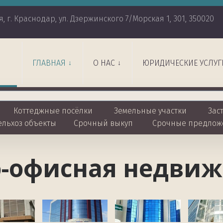
я
,
г. Краснодар
,
ул. Дзержинского 7/Морская 1
,
301
,
350020
ГЛАВНАЯ
О НАС
ЮРИДИЧЕСКИЕ УСЛУГ
Коттеджные посёлки 
Земельные участки
 Зас
ельхоз объекты
Срочный выкуп
Срочные предлож
о-офисная недвиж