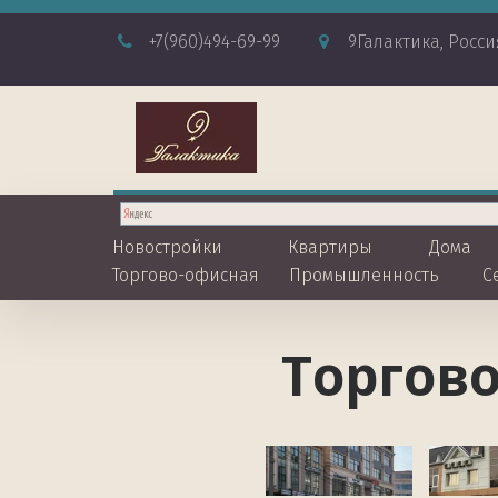
+7
(960)494-69-99
9Галактика
,
Росси
Новостройки
Квартиры
Дома
Торгово-офисная
Промышленность
С
Торгов