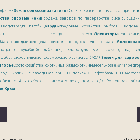
офирмы
Земли сельхозназначения
Сельскохозяйственные предприятия
к
ства рисовые чеки
Продажа заводов по переработке риса-сырца
Вин
еводство
Луга пастбища
Пруды
прудовые хозяйства рыбхозы водоем
ли взять в аренду землю
Элеваторы
зернохр
ы
Маслозаводымаслоцехапроизводствоподсолнечного масла
Молокоза
водство муки
Хлебокомбинаты, хлебобулочные производства, хл
ефабрики
Крестьянские фермерские хозяйства (КФХ)
Земли для садово
дгорье
Охотохозяйства охотничьи базыохотничные
сельхозземливпредго
 воды
Кирпичные заводы
Карьеры ПГС песка
АЗС Нефтебазы НПЗ Местор
робизнес Адыгея
Колхозы агрокомплекс, земли с/х Ростовская обла
ке Крым