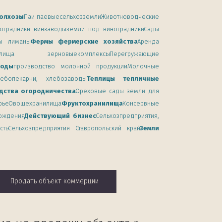
олхозы
Паи паевыесельхозземли
Животноводческие
оградники винзаводыземли под виноградники
Сады
ы лиманы
Фермы фермерские хозяйства
Аренда
анилища зерновыекомплексы
Перегружающие
воды
производство молочной продукцииМолочные
ебопекарни, хлебозаводы
Теплицы тепличные
дства огородничества
Ореховые сады земли для
рье
Овощехранилища
Фруктохранилища
Консервные
ождения
Действующий бизнес
Сельхозпредприятия,
сть
Сельхозпредприятия Ставропольский край
Земли
Продать объект коммерции