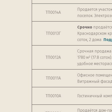
Продается участок
ТП0014А
поселок. Электроэ
Срочно
продаётся
ТП0013Г
Краснодарском кр
соток, 2 дома
Под
Срочная продажа 
ТП0012А
1780 м² (17.8 сото
удобное местора
Офисное помещение
ТП0011А
Витражный фасад
ТП0010А
Гостиничный комп
Продаётся дом-гос