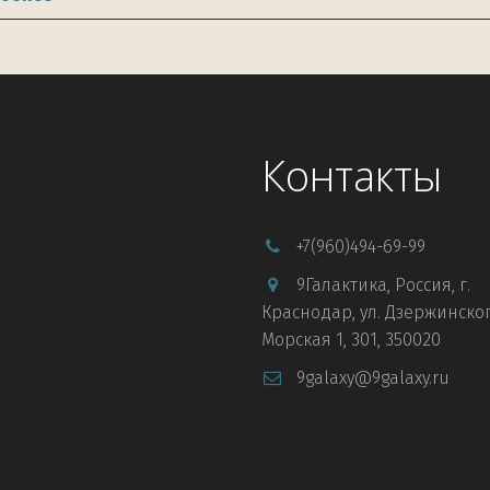
Контакты
+7
(960)494-69-99
9Галактика
,
Россия
,
г.
Краснодар
,
ул. Дзержинског
Морская 1
,
301
,
350020
9galaxy@9galaxy.ru