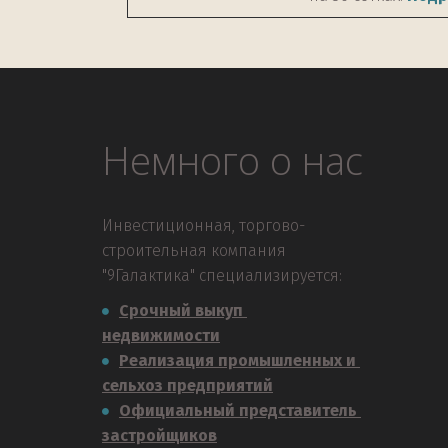
Немного о нас
Инвестиционная, торгово-
строительная компания 
"9Галактика" специализируется:
Срочный выкуп 
недвижимости
Реализация промышленных и 
сельхоз предприятий
Официальный представитель 
застройщиков