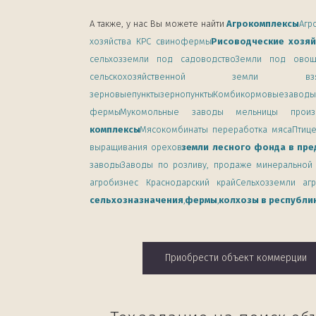
А также, у нас Вы можете найти
Агрокомплексы
Агр
хозяйства КРС свинофермы
Рисоводческие хозяй
сельхозземли под садоводство
Земли под овощ
сельскохозяйственной зем
зерновыепунктызернопункты
Комбикормовыезавод
фермы
Мукомольные заводы мельницы произ
комплексы
Мясокомбинаты переработка мяса
Птиц
выращивания орехов
земли лесного фонда в пре
заводы
Заводы по розливу, продаже минеральной
агробизнес Краснодарский край
Сельхозземли аг
сельхозназначения
,
фермы
,
колхозы в республи
Приобрести объект коммерции