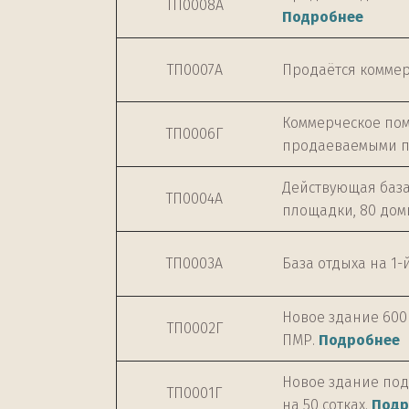
ТП0008А
Подробнее
ТП0007А
Продаётся коммер
Коммерческое пом
ТП0006Г
продаеваемыми п
Действующая база 
ТП0004А
площадки, 80 дом
ТП0003А
База отдыха на 1-й
Новое здание 600 
ТП0002Г
ПМР.
Подробнее
Новое здание под 
ТП0001Г
на 50 сотках.
Подр