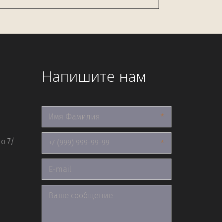
Напишите нам
*
о 7/
*