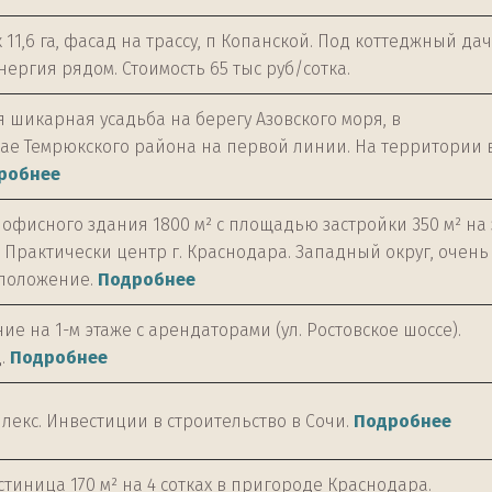
 11,6 га, фасад на трассу, п Копанской. Под коттеджный д
нергия рядом. Стоимость 65 тыс руб/сотка.
 шикарная усадьба на берегу Азовского моря, в
ае Темрюкского района на первой линии. На территории в
робнее
офисного здания 1800 м² с площадью застройки 350 м² на 
к). Практически центр г. Краснодара. Западный округ, очень
сположение.
Подробнее
 на 1-м этаже с арендаторами (ул. Ростовское шоссе).
.
Подробнее
лекс. Инвестиции в строительство в Сочи.
Подробнее
тиница 170 м² на 4 сотках в пригороде Краснодара.