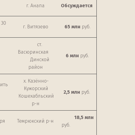
г. Анапа
Обсуждается
 30
г. Витязево
65 млн
руб.
ст.
Васюринская
6 млн
руб.
Динской
район
х. Казённо-
оить
Кужорский
2,5 млн
руб.
Кошехабльский
р-н
18,5 млн
ря
Темрюкский р-н
руб.