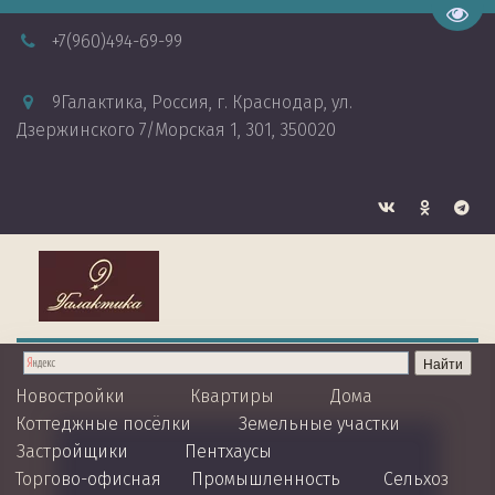
Пере
+7
(960)494-69-99
9Галактика
,
Россия
,
г. Краснодар
,
ул.
Дзержинского 7/Морская 1
,
301
,
350020
Новостройки
Квартиры
Дома
Коттеджные посёлки 
Земельные участки
Застройщики  
Пентхаусы
Торгово-офисная
Промышленность
Сельхоз 