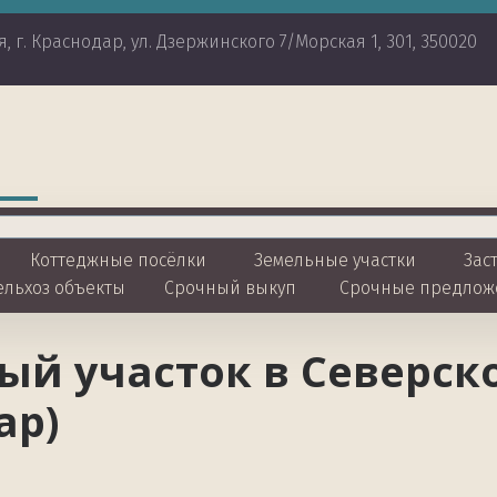
я
,
г. Краснодар
,
ул. Дзержинского 7/Морская 1
,
301
,
350020
Коттеджные посёлки 
Земельные участки
 Зас
ельхоз объекты
Срочный выкуп
Срочные предлож
й участок в Северско
ар)