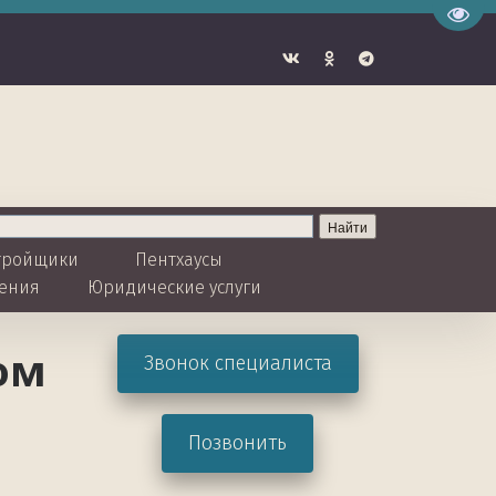
Пере
тройщики  
Пентхаусы
ения
Юридические услуги 
м 
Звонок специалиста
Позвонить