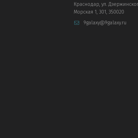
Краснодар
,
ул. Дзержинског
Морская 1
,
301
,
350020
9galaxy@9galaxy.ru