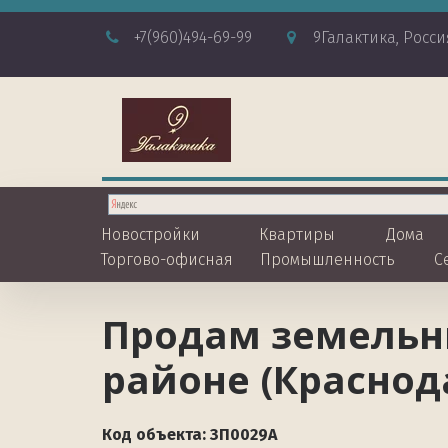
+7
(960)494-69-99
9Галактика
,
Росси
Новостройки
Квартиры
Дома
Торгово-офисная
Промышленность
С
Продам земельны
районе (Краснод
Код объекта: ЗП0029А