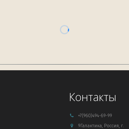
Контакты
+7
(960)494-69-99
9Галактика
,
Россия
,
г.