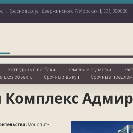
я
,
г. Краснодар
,
ул. Дзержинского 7/Морская 1
,
301
,
350020
Коттеджные посёлки 
Земельные участки
 Зас
ельхоз объекты
Срочный выкуп
Срочные предлож
 Комплекс Адми
оительства: 
Монолит-