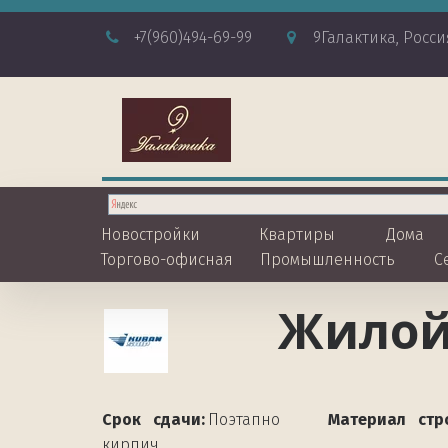
+7
(960)494-69-99
9Галактика
,
Росси
Новостройки
Квартиры
Дома
Торгово-офисная
Промышленность
С
Жилой
Срок   сдачи:
 Поэтапно            
Материал   стр
кирпич