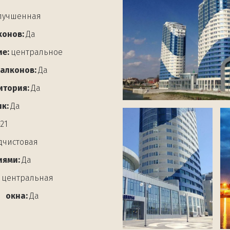
лучшенная
конов: 
Да
е:
 центральное
балконов:
 Да
итория:
 Да
к: 
Да
-21
дчистовая
иями:
 Да
 центральная
  окна:
 Да