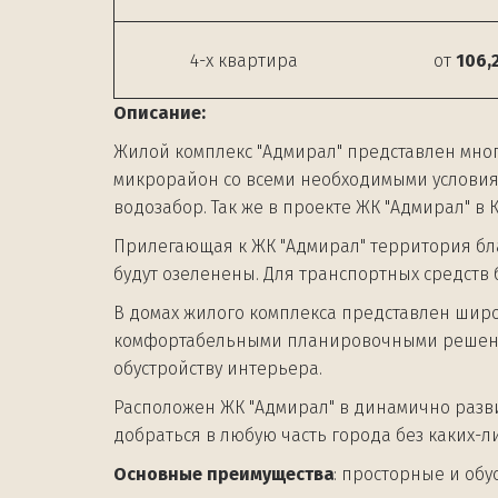
4-х квартира
от
106,
Описание:
Жилой комплекс "Адмирал" представлен мно
микрорайон со всеми необходимыми условиям
водозабор. Так же в проекте ЖК "Адмирал" в
Прилегающая к ЖК "Адмирал" территория бла
будут озеленены. Для транспортных средств
В домах жилого комплекса представлен широ
комфортабельными планировочными решения
обустройству интерьера.
Расположен ЖК "Адмирал" в динамично разви
добраться в любую часть города без каких-л
Основные преимущества
: просторные и обу