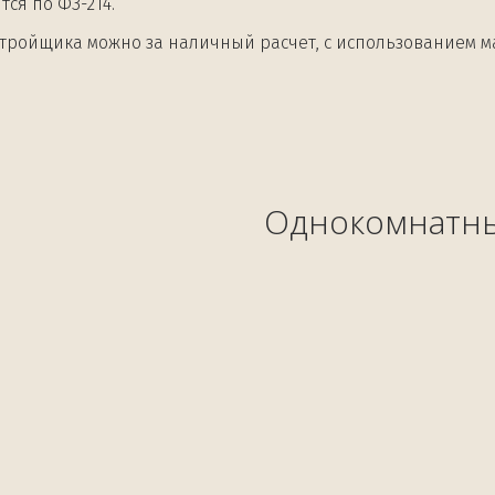
тся по ФЗ-214.
стройщика можно за наличный расчет, с использованием ма
Однокомнатн