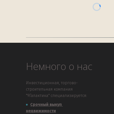
Немного о нас
Инвестиционная, торгово-
строительная компания 
"9Галактика" специализируется:
Срочный выкуп 
недвижимости