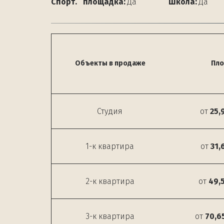
Спорт.   площадка:
 Да              
  Школа:
 Да
Объекты в продаже
Пло
Студия
от
25,
1-к квартира
от
31,
2-к квартира
от
49,
3-к квартира
от
70,6