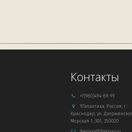
Контакты
+7
(960)494-69-99
9Галактика
,
Россия
,
г.
Краснодар
,
ул. Дзержинског
Морская 1
,
301
,
350020
9galaxy@9galaxy.ru