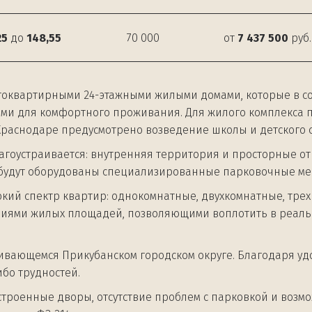
25
до
148,55
70 000
от
7 437 500
руб
гоквартирными 24-этажными жилыми домами, которые в с
и для комфортного проживания. Для жилого комплекса по
 Краснодаре предусмотрено возведение школы и детского 
гоустраивается: внутренняя территория и просторные от
 будут оборудованы специализированные парковочные мес
кий спектр квартир: однокомнатные, двухкомнатные, трех
ми жилых площадей, позволяющими воплотить в реально
вающемся Прикубанском городском округе. Благодаря удо
ибо трудностей.
строенные дворы, отсутствие проблем с парковкой и возмо