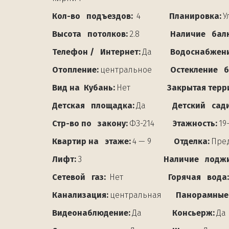
Кол-во   подъездов:  
4              
Планировка: 
У
Высота   потолков: 
2.8               
Наличие   бал
Телефон /   Интернет:
 Да         
Водоснабжени
Отопление:
 центральное         
Остекление   
Вид на  Кубань:
 Нет                  
Закрытая терр
Детская   площадка: 
Да            
 Детский   сади
Стр-во по   закону:
 ФЗ-214         
Этажность: 
19
Квартир на   этаже:
 4 — 9          
 Отделка:
 Пре
Лифт:
 3                                       
 Наличие   лодж
Сетевой   газ:
  Нет                      
Горячая   вода:
Канализация:
 центральная      
 Панорамные 
Видеонаблюдение:
 Да               
Консьерж:
 Да