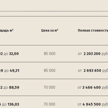
щадь м²
Цена за м²
Полная стоимост
92
до
32,00
85 000
от
2 203 200
руб
69
до
49,31
85 000
от
2 693 650
руб
52
до
88,59
70 000
от
3 466 400
руб
5
до
136,03
70 000
от
4 945 500
руб