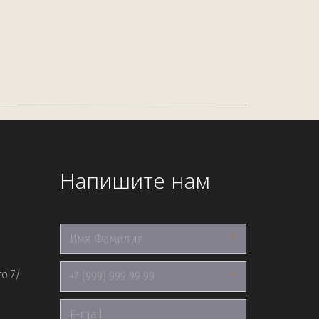
Напишите нам
*
о 7/
*