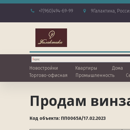
+7
(960)494-69-99
9Галактика
,
Росси
Новостройки
Квартиры
Дома
Торгово-офисная
Промышленность
С
Продам винз
Код объекта: ПП0065А/17.02.2023