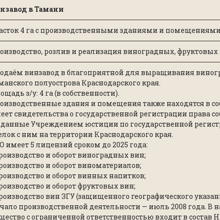
нзавод в Тамани
асток 4 га с производственными зданиями и помещениями 
оизводство, розлив и реализация виноградных, фруктовых
одаём винзавод в благоприятной для выращивания виног
манского полуострова Краснодарского края.
ощадь з/у: 4 га (в собственности).
оизводственные здания и помещения также находятся в со
еет свидетельства о государственной регистрации права с
данные Учреждением юстиции по государственной регист
елок с ним на территории Краснодарского края.
O имеет 5 лицензий сроком до 2025 года:
производство и оборот виноградных вин;
производство и оборот виноматериалов;
производство и оборот винных напитков;
производство и оборот фруктовых вин;
производство вин ЗГУ (защищенного географического указан
чало производственной деятельности — июль 2008 года. В н
щество с ограниченной ответственностью входит в состав 