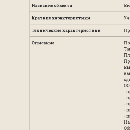
Название объекта
Ви
Краткие характеристики
Уч
Технические характеристики
Пр
Описание
Пр
Та
Пл
Пр
им
вы
сд
OO
- 
- 
- 
- 
- 
На
Об