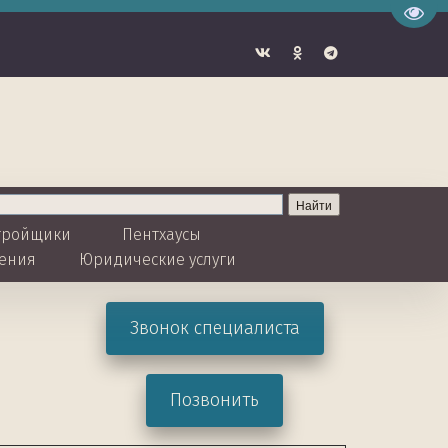
Пере
тройщики  
Пентхаусы
ения
Юридические услуги 
Звонок специалиста
Позвонить