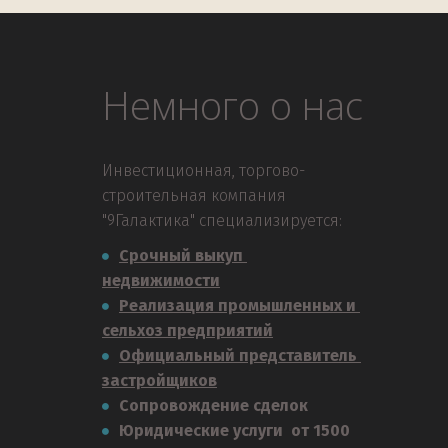
Немного о нас
Инвестиционная, торгово-
строительная компания 
"9Галактика" специализируется:
Срочный выкуп 
недвижимости
Реализация промышленных и 
сельхоз предприятий
Официальный представитель 
застройщиков
Сопровождение сделок
Юридические услуги  от 1500