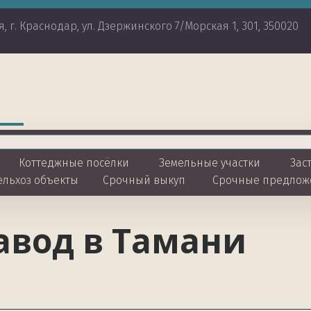
я
,
г. Краснодар
,
ул. Дзержинского 7/Морская 1
,
301
,
350020
Коттеджные посёлки 
Земельные участки
 Зас
ельхоз объекты
Срочный выкуп
Срочные предлож
авод в Тамани