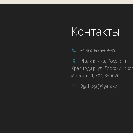
Контакты
+7
(960)494-69-99
9Галактика
,
Россия
,
г.
Краснодар
,
ул. Дзержинског
Морская 1
,
301
,
350020
9galaxy@9galaxy.ru