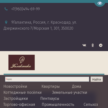
Пере
+7
(960)494-69-99
9Галактика
,
Россия
,
г. Краснодар
,
ул.
Дзержинского 7/Морская 1
,
301
,
350020
Новостройки
Квартиры
Дома
Коттеджные посёлки 
Земельные участки
Застройщики  
Пентхаусы
Торгово-офисная
Промышленность
Сельхоз 