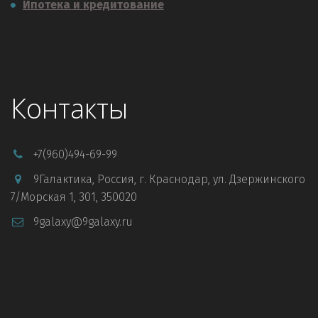
Ипотека и кредитование
Контакты
+7
(960)494-69-99
9Галактика
,
Россия
,
г. Краснодар
,
ул. Дзержинского
7/Морская 1
,
301
,
350020
9galaxy@9galaxy.ru