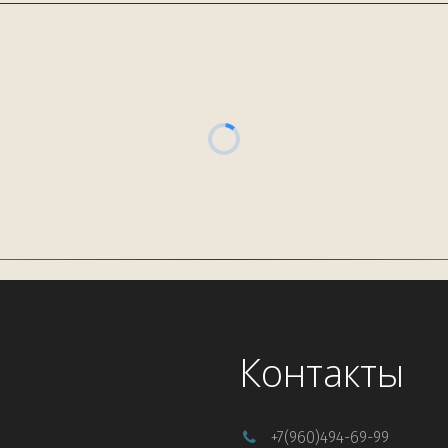
Контакты
+7
(960)494-69-99