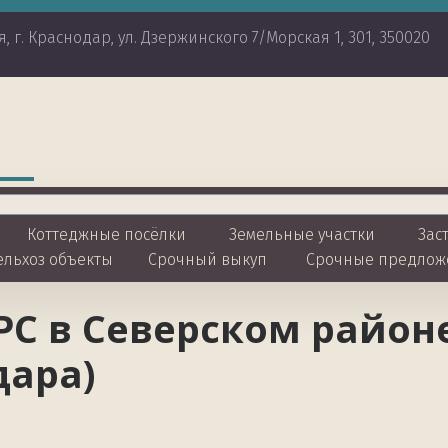
я
,
г. Краснодар
,
ул. Дзержинского 7/Морская 1
,
301
,
350020
Коттеджные посёлки 
Земельные участки
 Зас
ельхоз объекты
Срочный выкуп
Срочные предлож
С в Северском районе
дара)