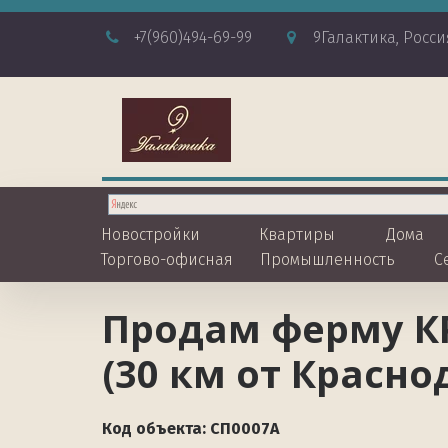
+7
(960)494-69-99
9Галактика
,
Росси
Новостройки
Квартиры
Дома
Торгово-офисная
Промышленность
С
Продам ферму КР
(30 км от Красно
Код объекта: СП0007А