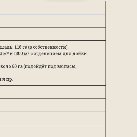
дь: 1,16 га (в собственности).
 м² и 1300 м² с отделением для дойки.
оло 60 га (подойдёт под выпасы,
 и пр.