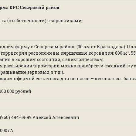
рма КРС Северский район
16 га (в собственности) с коровниками.
одаём ферму в Северском районе (30 км от Краснодара). Площа
 территории расположены кирпичные коровники: 800 м², 550
ания в хорошем состоянии, с электричеством.
я расширения территории можно приобрести соседний з/у ок
ращивание зерновых и т.д.).
рядом с фермой есть места для выпасов — лесополосы, балки
 000 000 рублей
 (960) 494-69-99 Алексей Алексеевич
0007А