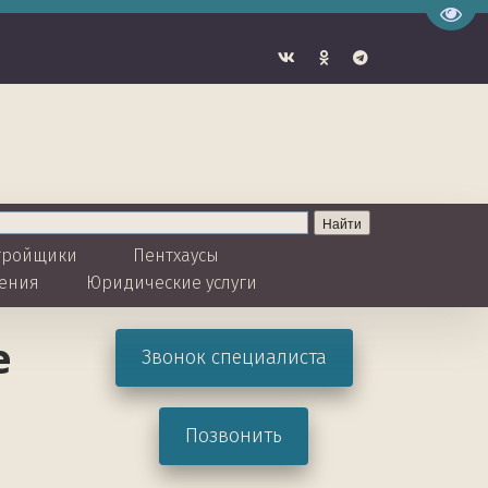
Пере
тройщики  
Пентхаусы
ения
Юридические услуги 
 
Звонок специалиста
Позвонить