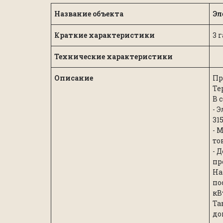
Название объекта
Эл
Краткие характеристики
3 
Технические характеристики
Описание
Пр
Те
В 
- 
31
- 
то
- 
пр
На
по
кВ
Та
до