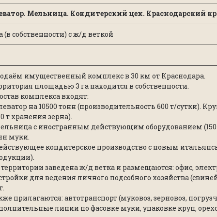
еватор. Мельница. Кондитерский цех. Краснодарский к
га (в собственности) с ж/д веткой
одаём имущественный комплекс в 30 км от Краснодара.
рритория площадью 3 га находится в собственности.
состав комплекса входят:
Элеватор на 10500 тонн (производительность 600 т/сутки). Кр
50 т хранения зерна).
Мельница с иностранным действующим оборудованием (150 т
нн муки.
Действующее кондитерское производство с новым итальянск
одукции).
 территории заведена ж/д ветка и размещаются: офис, электро
стройки для ведения личного подсобного хозяйства (свиней, 
т.
кже прилагаются: автотранспорт (муковоз, зерновоз, погрузч
полнительные линии по фасовке муки, упаковке круп, орехо