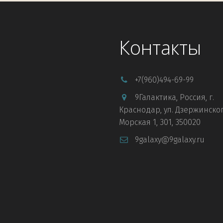
Контакты
+7
(960)494-69-99
9Галактика
,
Россия
,
г.
Краснодар
,
ул. Дзержинског
Морская 1
,
301
,
350020
9galaxy@9galaxy.ru