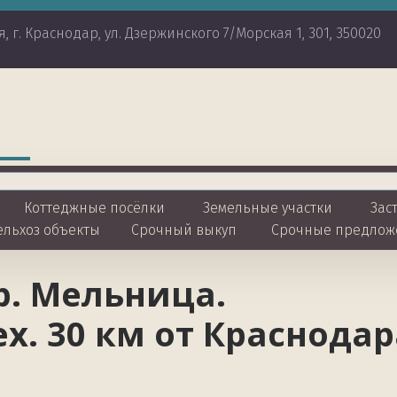
я
,
г. Краснодар
,
ул. Дзержинского 7/Морская 1
,
301
,
350020
Коттеджные посёлки 
Земельные участки
 Зас
ельхоз объекты
Срочный выкуп
Срочные предлож
. Мельница. 
х. 30 км от Краснодар