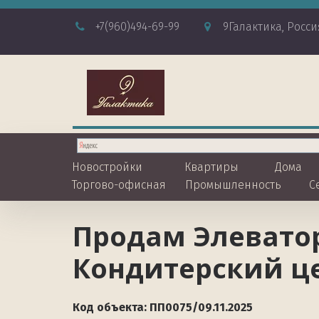
+7
(960)494-69-99
9Галактика
,
Росси
Новостройки
Квартиры
Дома
Торгово-офисная
Промышленность
С
Продам Элеватор
Кондитерский це
Код объекта: ПП0075/09.11.2025